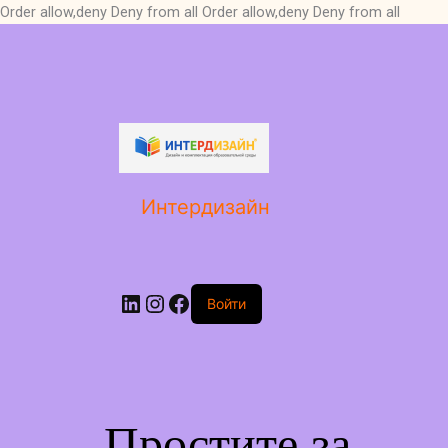
Order allow,deny Deny from all
Order allow,deny Deny from all
LinkedIn
Instagram
Facebook
Интердизайн
Войти
Простите за