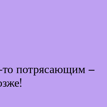
м-то потрясающим –
озже!