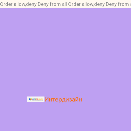
Order allow,deny Deny from all
Order allow,deny Deny from a
Интердизайн