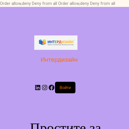
Order allow,deny Deny from all
Order allow,deny Deny from all
LinkedIn
Instagram
Facebook
Интердизайн
Войти
Простите за