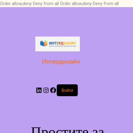
Order allow,deny Deny from all
Order allow,deny Deny from all
LinkedIn
Instagram
Facebook
Интердизайн
Войти
Простите за