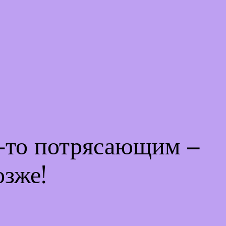
м-то потрясающим –
озже!