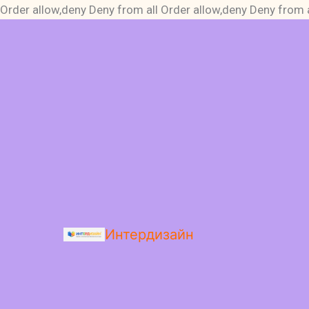
Order allow,deny Deny from all
Order allow,deny Deny from a
Интердизайн