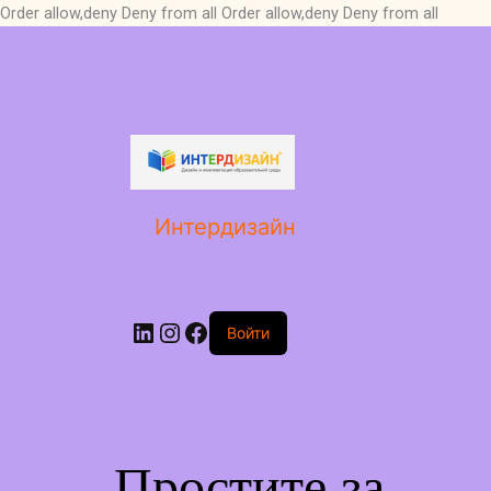
Order allow,deny Deny from all
Order allow,deny Deny from all
LinkedIn
Instagram
Facebook
Интердизайн
Войти
Простите за