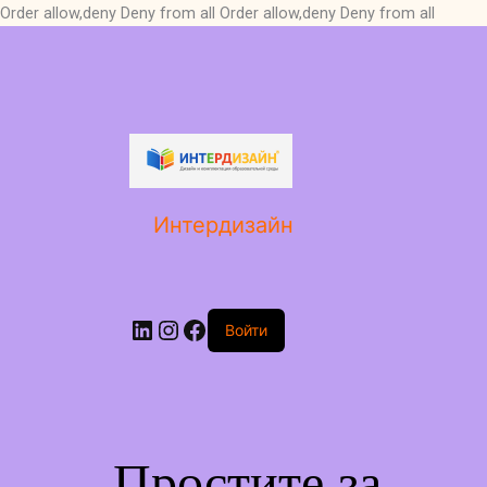
Order allow,deny Deny from all
Order allow,deny Deny from all
LinkedIn
Instagram
Facebook
Интердизайн
Войти
Простите за