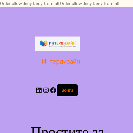
Order allow,deny Deny from all
Order allow,deny Deny from all
LinkedIn
Instagram
Facebook
Интердизайн
Войти
Простите за