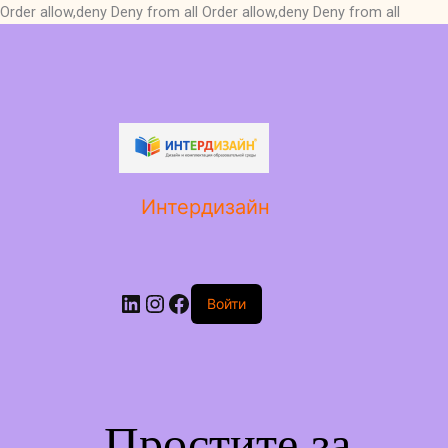
Order allow,deny Deny from all
Order allow,deny Deny from all
LinkedIn
Instagram
Facebook
Интердизайн
Войти
Простите за