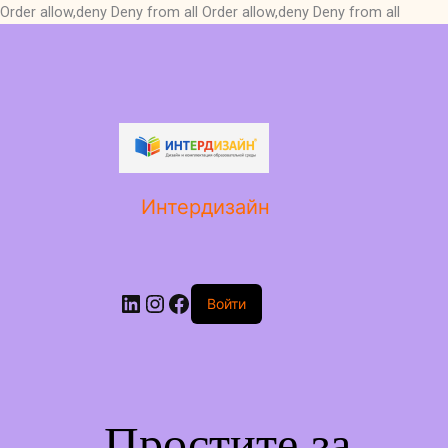
Order allow,deny Deny from all
Order allow,deny Deny from all
LinkedIn
Instagram
Facebook
Интердизайн
Войти
Простите за