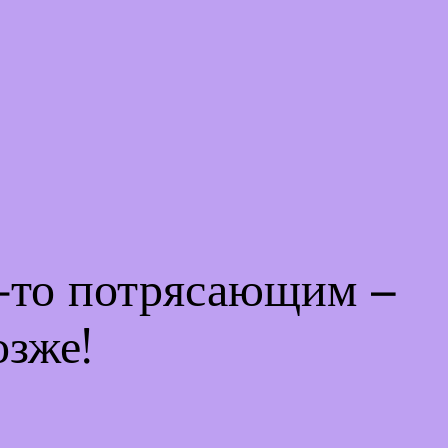
м-то потрясающим –
озже!