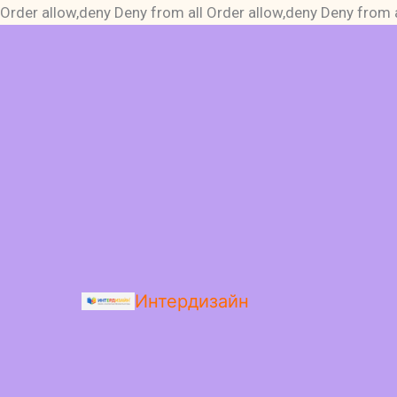
Order allow,deny Deny from all
Order allow,deny Deny from a
Интердизайн