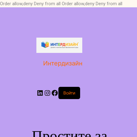
Order allow,deny Deny from all
Order allow,deny Deny from all
LinkedIn
Instagram
Facebook
Интердизайн
Войти
Простите за