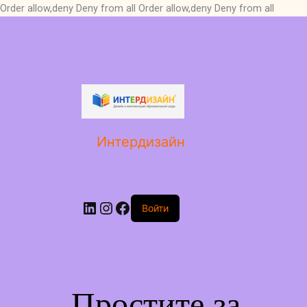
Order allow,deny Deny from all
Order allow,deny Deny from all
LinkedIn
Instagram
Facebook
Интердизайн
Войти
Простите за