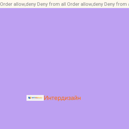
Order allow,deny Deny from all
Order allow,deny Deny from a
Интердизайн