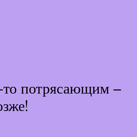
м-то потрясающим –
озже!