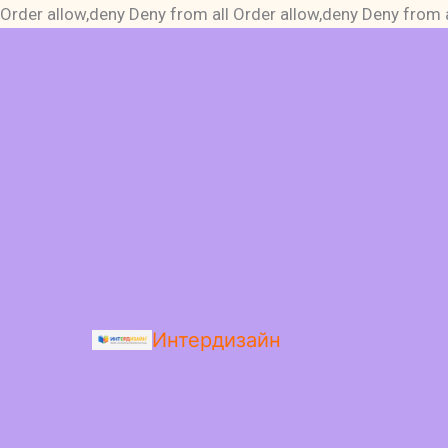
Order allow,deny Deny from all
Order allow,deny Deny from a
Интердизайн