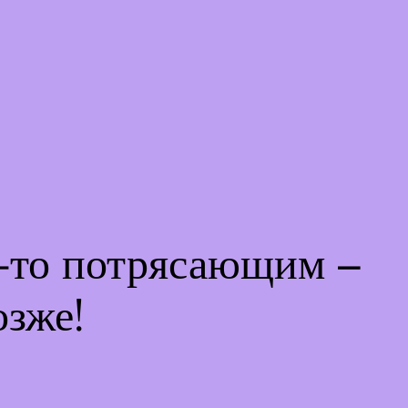
м-то потрясающим –
озже!