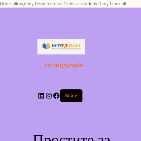
Order allow,deny Deny from all
Order allow,deny Deny from all
LinkedIn
Instagram
Facebook
Интердизайн
Войти
Простите за