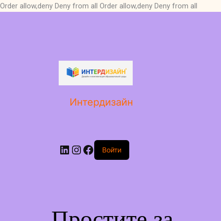
Order allow,deny Deny from all
Order allow,deny Deny from all
LinkedIn
Instagram
Facebook
Интердизайн
Войти
Простите за