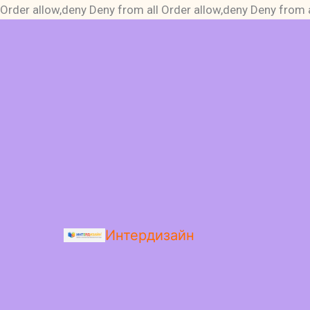
Order allow,deny Deny from all
Order allow,deny Deny from a
Интердизайн