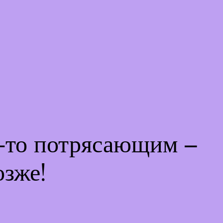
м-то потрясающим –
озже!