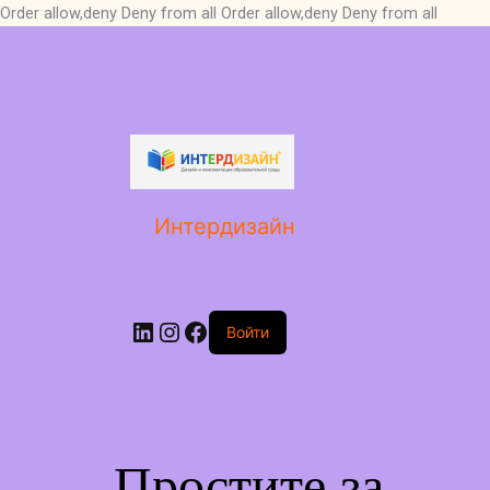
Order allow,deny Deny from all
Order allow,deny Deny from all
LinkedIn
Instagram
Facebook
Интердизайн
Войти
Простите за