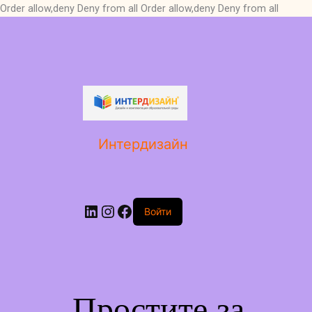
Order allow,deny Deny from all
Order allow,deny Deny from all
LinkedIn
Instagram
Facebook
Интердизайн
Войти
Простите за