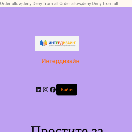
Order allow,deny Deny from all
Order allow,deny Deny from all
LinkedIn
Instagram
Facebook
Интердизайн
Войти
Простите за