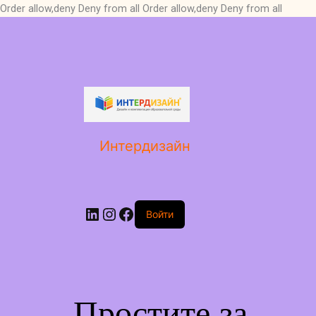
Order allow,deny Deny from all
Order allow,deny Deny from all
LinkedIn
Instagram
Facebook
Интердизайн
Войти
Простите за