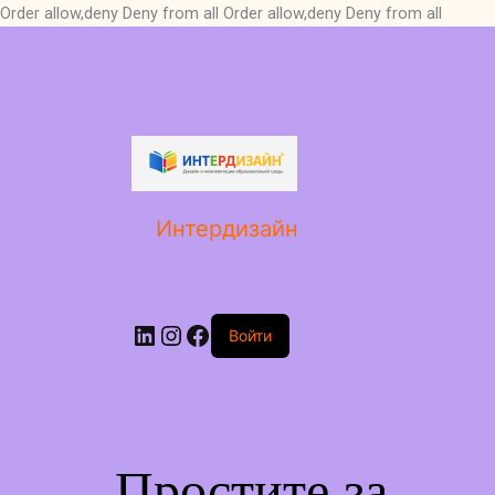
Order allow,deny Deny from all
Order allow,deny Deny from all
LinkedIn
Instagram
Facebook
Интердизайн
Войти
Простите за