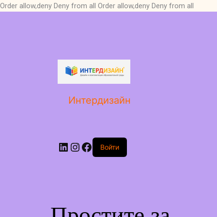
Order allow,deny Deny from all
Order allow,deny Deny from all
LinkedIn
Instagram
Facebook
Интердизайн
Войти
Простите за